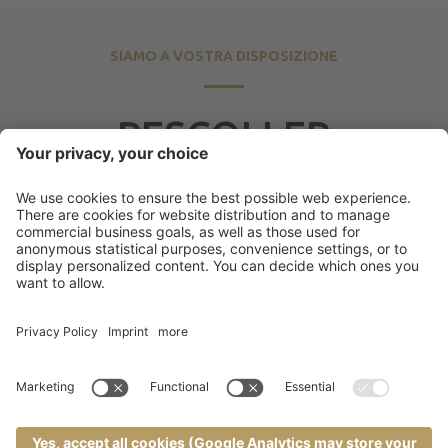
SIAMO A VOSTRA DISPOSIZIONE
PESCOLLER
werkstätten
Pescoller S.r.l.
Pass. Brignoles 6
.
39031
Brunico
(I)
.
Visualizza M
+39 0474 554 778
.
restauro@pescoller.it
Al formulario