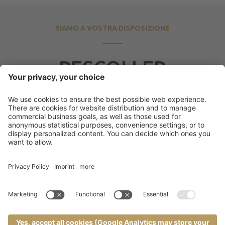
SIAMO A VOSTRA DISPOSIZIONE
PESCOLLER
werkstätten
Pescoller S.r.l.
Pass. Brignoles 6
.
39031
Brunico
(I)
.
Visualizza M
+39 0474 554 778
.
restauro@pescoller.it
Al formulario